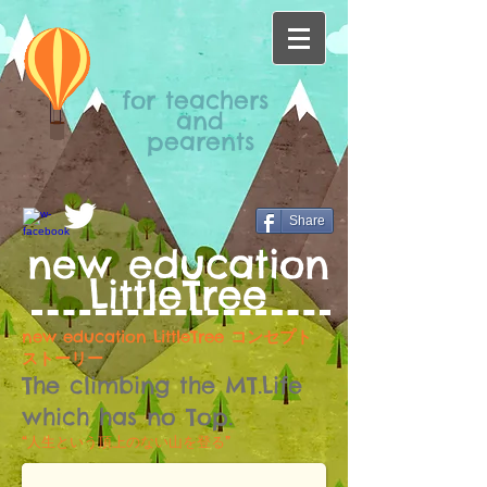
for teachers
and
pearents
Share
new
education
LittleTree
new education LittleTree
コンセプト
ストーリー
The climbing the MT.Life
which has no
Top
.
“人生という頂上のない山を登る”