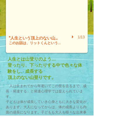
1/13
“人生という頂上のない山を登る”お話
このお話は、リットくんという一人の男の子の成長の物語です。
人生とは山登りのよう…
登ったり、下ったりする中で
色々な体
験をし、成長する
頂上のない山登りです。
「人は生まれてから年老いてこの世を去るまで、成
長・発達する」と発達心理学では捉えられていま
す。
子どもは体が成長していき心身ともに大きな変化が
あります。大人になってからは、体の成長よりも内
面の成長になります。子どもも大人も様々な出来事
を体験し、それを通して心身ともに成長をしていき
ます。その一つひとつをサポートし、一緒に歩んで
行くということがnew edu LTのコンセプトです。