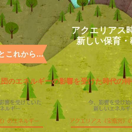
アクエリアス
新しい
保育
・
とこれから…
星団のエネルギーの影響を受けた時代の特
間影響を受けていた
今、影響を受け始
ネルギー
新しいエネルギ
宮）
のエネルギー
アクエリアス（宝瓶宮）