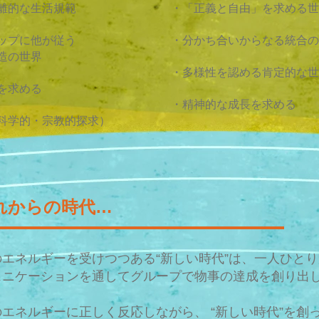
離的な生活規範
・「正義と自由」を求める世
ップに他が従う
・分かち合いからなる統合の
造の世界
・多様性を認める肯定的な世
を求める
・精神的な成長を求める
科学的・宗教的探求）
れからの時代…
エネルギーを受けつつある“新しい時代”は、一人ひと
ュニケーションを通してグループで物事の達成を創り出
エネルギーに正しく反応しながら、 “新しい時代”を創