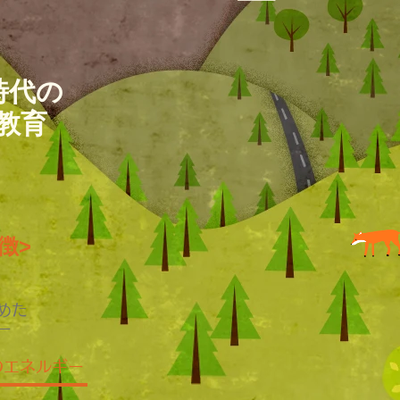
時代の
教育
徴>
めた
ー
のエネルギー