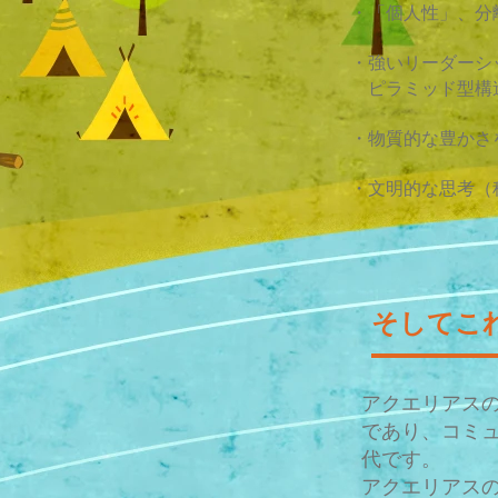
・「個人性」、分
・強いリーダーシ
ピラミッド型構
・物質的な豊かさ
・文明的な思考（
そしてこ
アクエリアスの
であり、コミ
代です。
アクエリアスの