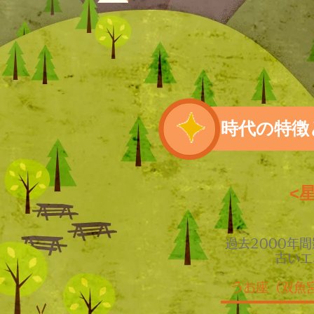
時代の特徴
<
過去2000年
古いエ
うお座（双魚