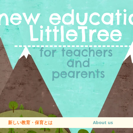
new
educati
LittleTree
for teachers
and
pearents
新しい教育・保育とは
About us