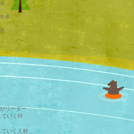
界
世界
界
りがリーダー
していく時
っていく人材