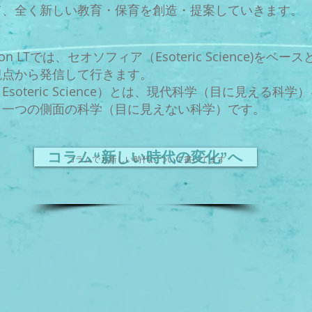
て、全く新しい教育・保育を創造・提案していきます。
tion LTでは、セオソフィア（Esoteric Science)をベ
観点から発信して行きます。
soteric Science）とは、現代科学（目に見える科学
う一つの側面の科学（目に見えない科学）です。
コラム“新しい時代の変化”へ
コラムでも新しい時代について書いてます