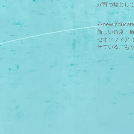
が育つ場とし
※new educa
新しい角度・
セオソフィア（E
せている、も