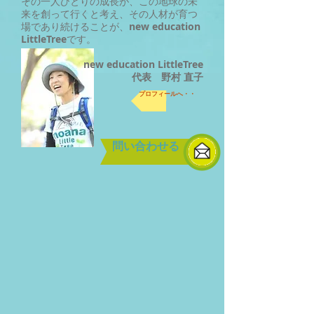
その一人ひとりの成長が、
この地球の未
来を創って行くと考え、
その人材が育つ
場であり続けることが、
new education
LittleTree
です。
new education LittleTree
代表 野村 直子
プロフィールへ・・
問い合わせる