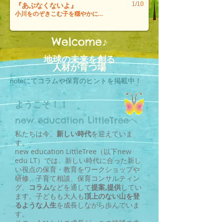
1/10
『あぶなくないよ』
小川をのぞきこむ子を穏やかに見守る子育て
Welcome♪
地球の未来を創る
人材が育つ場
​noteにてコラムや保育のヒントを掲載中！
ようこそ！！
new education LittleTreeへ
私たちは今、
新しい時代
を迎えていま
す。
new education LittleTree
（以下new
edu LT）では、新しい時代に合った新し
い視点の保育・教育をワークショップや
研修、
子育て相談、保育コンサルティン
グ、
コラム
などを通して
提案,提供
してい
ます。
子どもも大人も
頂上のない山を登
るような人生
を成長しながら歩んでいま
す。