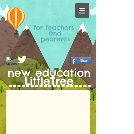
for teachers
and
pearents
Share
new
education
LittleTree